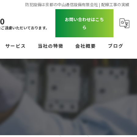
防犯設備は京都の中山通信設備有限会社 | 配線工事の実績
00
お問い合わせはこち
ら
はご遠慮いただいております。
サービス
当社の特徴
会社概要
ブログ
防犯カメラ
コラム
オートロック
UTM
ビジネスフォン
配線工事