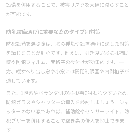
設備を併用することで、被害リスクを大幅に減らすこと
後付け防犯グッズと防犯設備の違いを解説
が可能です。
防犯設備で手軽に窓の防御力を高める方法
防犯設備と格子後付けの選び方ポイント
防犯設備選びに重要な窓のタイプ別対策
防犯設備で実践できるDIY対策アイデア
防犯設備を選ぶ際は、窓の種類や設置場所に適した対策
防犯設備を選ぶ際のコストと効果の比較
を講じることが肝心です。例えば、引き違い窓には補助
防犯設備を活かしたコスト効率の高い窓対策
錠や防犯フィルム、面格子の後付けが効果的です。一
防犯設備でコスト効率よく窓を守る方法
方、縦すべり出し窓や小窓には開閉制限器や内側格子が
防犯設備の選定で費用対効果を最大化
適しています。
防犯設備と窓防犯グッズの賢い予算術
また、1階窓やベランダ側の窓は特に狙われやすいため、
防犯設備による多層的な窓防御で安心
防犯ガラスやシャッターの導入を検討しましょう。シャ
防犯設備とDIYの組み合わせで節約対策
ッターのない窓であれば、補助錠やセンサーライト、防
犯ブザーを併用することで空き巣の侵入を抑止できま
す。