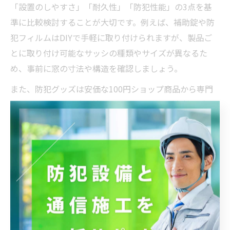
「設置のしやすさ」「耐久性」「防犯性能」の3点を基
準に比較検討することが大切です。例えば、補助錠や防
犯フィルムはDIYで手軽に取り付けられますが、製品ご
とに取り付け可能なサッシの種類やサイズが異なるた
め、事前に窓の寸法や構造を確認しましょう。
また、防犯グッズは安価な100円ショップ商品から専門
メーカー品まで幅広く流通していますが、耐久性や防犯
性能には大きな差があるため注意が必要です。長期間の
使用を考えるなら、強度試験済みや認定マーク付きの商
品を選ぶと安心です。さらに、格子や補助錠を内側に設
置する場合は、非常時の避難経路を確保できるかも確認
しましょう。
購入前に、実際に使った人の口コミや専門家の意見を調
べるのも効果的です。窓の種類や家族構成、生活スタイ