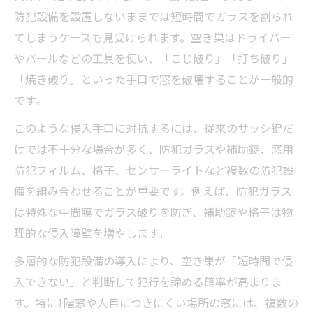
防犯設備を設置しないままでは短時間でガラスを割られ
シャッター無し窓へ有効な防犯設備活用術
てしまうケースも見受けられます。空き巣はドライバー
シャッター無し窓も防犯設備で万全対策
やバールなどの工具を使い、「こじ破り」「打ち破り」
防犯設備で窓の弱点を補う実践アイデア
「焼き破り」といった手口で窓を破壊することが一般的
防犯フィルムや補助錠の有効な使い方
です。
窓防犯グッズでシャッター不要の安心実現
このような侵入手口に対抗するには、従来のサッシ鍵だ
後付け格子と防犯設備を活かす工夫
けでは不十分な場合が多く、防犯ガラスや補助錠、窓用
防犯設備で叶える一階窓の安心対策
防犯フィルム、格子、センサーライトなど複数の防犯設
防犯設備で一階窓の侵入リスクを最小化
備を組み合わせることが重要です。例えば、防犯ガラス
一階窓におすすめの防犯設備徹底ガイド
は特殊な中間膜でガラス破りを防ぎ、補助錠や格子は物
防犯設備で戸建て一階窓の安全性アップ
理的な侵入障壁を増やします。
防犯設備と目隠し効果の相乗活用法
多層的な防犯設備の導入により、空き巣が「短時間で侵
後付け防犯設備で一階の安心を実現
入できない」と判断して犯行を諦める確率が高まりま
す。特に1階窓や人目につきにくい場所の窓には、複数の
後付け防犯グッズを使った窓の防御力強化