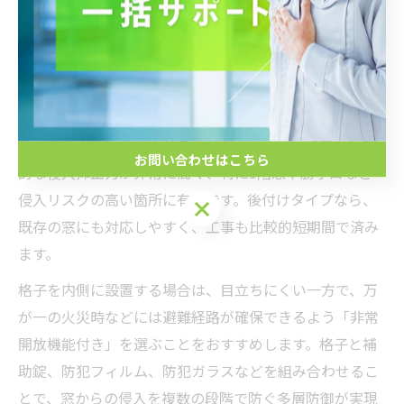
ルに合わせて、最適な防犯グッズを選ぶことが、失敗や
後悔を防ぐポイントです。
防犯設備と後付け格子の賢い組み合わせ
防犯設備と後付け格子を組み合わせることで、窓の防犯
レベルを大幅に向上させることができます。格子は物理
お問い合わせはこちら
的な侵入抑止力が非常に高く、特に1階窓や勝手口など
侵入リスクの高い箇所に有効です。後付けタイプなら、
お問い合わせはこちら
既存の窓にも対応しやすく、工事も比較的短期間で済み
ます。
格子を内側に設置する場合は、目立ちにくい一方で、万
が一の火災時などには避難経路が確保できるよう「非常
開放機能付き」を選ぶことをおすすめします。格子と補
助錠、防犯フィルム、防犯ガラスなどを組み合わせるこ
とで、窓からの侵入を複数の段階で防ぐ多層防御が実現