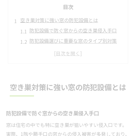
目次
空き巣対策に強い窓の防犯設備とは
防犯設備で防ぐ窓からの空き巣侵入手口
防犯設備選びに重要な窓のタイプ別対策
防犯設備で空き巣が嫌がる環境づくり
補助錠や格子の後付けで防犯設備強化
防犯設備とサッシ構造の最新対策を解説
防犯設備選びで失敗しない窓対策法
空き巣対策に強い窓の防犯設備とは
防犯設備の選び方と窓対策のポイント
防犯設備のランキングと特徴を徹底比較
防犯設備で防ぐ窓からの空き巣侵入手口
防犯設備とシャッターの効果的な違い
窓用防犯グッズで失敗しない選定基準
窓は住宅の中でも特に空き巣が狙いやすい侵入口です。
防犯設備と後付け格子の賢い組み合わせ
実際、1階や勝手口の窓からの侵入被害が多発しており、