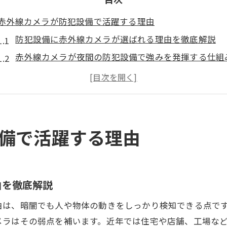
赤外線カメラが防犯設備で活躍する理由
防犯設備に赤外線カメラが選ばれる理由を徹底解説
赤外線カメラが夜間の防犯設備で強みを発揮する仕組
防犯設備の導入で赤外線カメラが注目される背景とは
赤外線カメラが防犯設備の見守り効果を高めるポイン
赤外線カメラ搭載の防犯設備がもたらす安心感の根拠
闇夜でも見える赤外線カメラの仕組み解説
備で活躍する理由
赤外線カメラと防犯設備の夜間映像の仕組みを解説
闇夜で防犯設備が活躍する赤外線カメラの原理とは
赤外線カメラの仕組みと防犯設備への応用方法
由を徹底解説
防犯設備の暗闇対応に赤外線カメラが有効な理由
由は、暗闇でも人や物体の動きをしっかり検知できる点で
赤外線カメラで夜間も見える防犯設備の技術解説
メラはその弱点を補います。近年では住宅や店舗、工場な