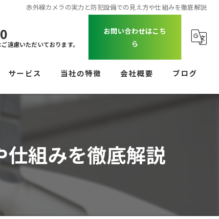
赤外線カメラの実力と防犯設備での見え方や仕組みを徹底解説
00
お問い合わせはこち
ら
はご遠慮いただいております。
サービス
当社の特徴
会社概要
ブログ
防犯カメラ
コラム
オートロック
や仕組みを徹底解説
UTM
ビジネスフォン
配線工事