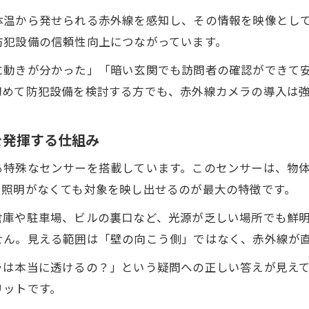
防犯設備の選び方と赤外線カメラの特徴
体温から発せられる赤外線を感知し、その情報を映像とし
防犯設備選びで重視すべき赤外線カメラの特徴とは
防犯設備の信頼性向上につながっています。
赤外線カメラ搭載防犯設備の選び方と注意点
に動きが分かった」「暗い玄関でも訪問者の確認ができて
防犯設備用赤外線カメラの種類と選び方の基準
初めて防犯設備を検討する方でも、赤外線カメラの導入は
赤外線カメラの性能比較で失敗しない防犯設備選び
防犯設備導入時の赤外線カメラ選定ポイントまとめ
を発揮する仕組み
赤外線カメラの透過と噂の真実を探る
る特殊なセンサーを搭載しています。このセンサーは、物
赤外線カメラの透過機能と防犯設備での実態
、照明がなくても対象を映し出せるのが最大の特徴です。
防犯設備で誤解されやすい赤外線カメラの透過性
倉庫や駐車場、ビルの裏口など、光源が乏しい場所でも鮮
赤外線カメラは本当に透けるのか噂と現実を検証
せん。見える範囲は「壁の向こう側」ではなく、赤外線が
透過写真の真相を防犯設備と赤外線カメラで考察
ラは本当に透けるの？」という疑問への正しい答えが見え
赤外線カメラの透過仕組みと噂の誤解を解説
リットです。
赤外線カメラアプリの実用性と注意点