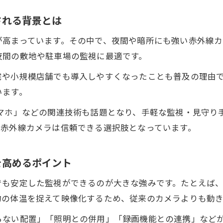
赤外線カメラアプリは防犯設備として使えるか
される背景とは
防犯設備と赤外線カメラアプリの違いと選び方
が高まっています。その中で、夜間や暗所にも強い赤外線
赤外線カメラアプリの実用性と防犯設備との比較
夜間の敷地や駐車場の監視に最適です。
赤外線カメラアプリ利用時の注意点と防犯設備活用
宅や小規模店舗でも導入しやすくなったことも普及の理由
防犯設備で赤外線カメラアプリを使う際のポイント
います。
スマホで試せる赤外線カメラの防犯活用法
スマホ」などの関連技術も話題となり、手軽な監視・見守り
防犯設備に役立つスマホ赤外線カメラの活用方法
、赤外線カメラは信頼できる選択肢となっています。
スマホ赤外線カメラで手軽に防犯設備を強化するコツ
お問い合わせはこちら
お問い合わせはこちら
赤外線カメラアプリとスマホでできる防犯設備の工夫
を高めるポイント
スマホの赤外線カメラで隠しカメラ対策を実践する方
でも安定した監視ができるのが大きな強みです。たとえば
赤外線カメラ画像をスマホで防犯設備に活かすテクニ
物の体温を捉えて映像化するため、従来のカメラよりも動
らない配置」「照明との併用」「録画機能との連携」など